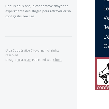
Depuis deux ans, la coopérative citoyenne
expérimente des stages pour retravailler sa
conf gesticulée. Les
© La Coopérative Citoyenne - All rights
reserved
Design:
HTML5 UP
, Published with
Ghost