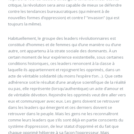
critique, la révolution sera ainsi capable de mieux se défendre
contre les tendances bureaucratiques (qui mènent à de
nouvelles formes d’oppression) et contre l’ ”invasion” (qui est
toujours la même).
Habituellement, le groupe des leaders révolutionnaires est
constitué d’hommes et de femmes qui d’une manière ou d’une
autre, ont appartenu à la strate sociale des dominants. À un
certain moment de leur expérience existentielle, sous certaines
conditions historiques, ces leaders renoncent à la classe à
laquelle ils appartiennent et rejoignent les opprimés, dans un
acte de véritable solidarité (du moins l’espère t’on…). Que cette
adhérence soit le résultat d’une analyse scientifique de la réalité
ou pas, elle représente (lorsqu’authentique) un acte d’amour et
de véritable dévotion. Rejoindre les opprimés veut dire aller vers
eux et communiquer avec eux. Les gens doivent se retrouver
dans les leaders qui émergent et ces derniers doivent se
retrouver dans le peuple. Mais les gens ne les reconnaîtront
comme leurs leaders que s’ils sont déjà en partie conscients du
système d’oppression, de leur statut d’opprimé et du fait que
chaque opprimé héberge à sa façon l’oppresseur. Mais