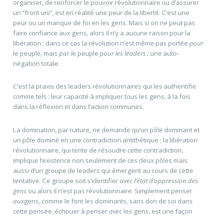
organiser, de renforcer le pouvoir révolutionnaire ou d’assurer
un “front uni”, est en réalité une peur de la liberté. C’est une
peur ou un manque de foi en les gens. Mais si on ne peut pas
faire confiance aux gens, alors il n’y a aucune raison pour la
libération ; dans ce cas la révolution n’est même pas portée
pour
le peuple, mais
par l
e peuple
pour les leaders :
une auto-
négation totale.
C’est la praxis des leaders révolutionnaires qui les authentifie
comme tels : leur capacité à impliquer tous les gens, à la fois
dans la réflexion et dans l’action communes.
La domination, par nature, ne demande qu’un pôle dominant et
un pôle dominé en une contradiction antithétique ; la libération
révolutionnaire, qui tente de résoudre cette contradiction,
implique l’existence non seulement de ces deux pôles mais
aussi d’un groupe de leaders qui émergent au cours de cette
tentative. Ce groupe soit s’identifier
avec l’état d’oppression des
gens
ou alors il n’est pas révolutionnaire. Simplement penser
aux
gens, comme le font les dominants, sans don de soi dans
cette pensée, échouer à penser
avec
les gens, est une façon