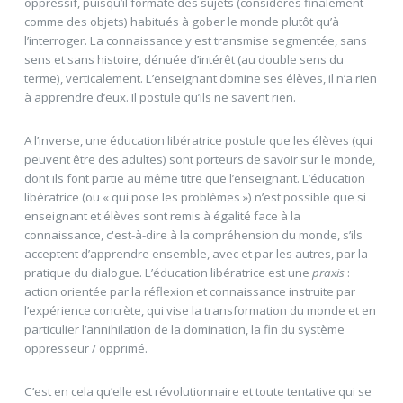
oppressif, puisqu’il formate des sujets (considérés finalement
comme des objets) habitués à gober le monde plutôt qu’à
l’interroger. La connaissance y est transmise segmentée, sans
sens et sans histoire, dénuée d’intérêt (au double sens du
terme), verticalement. L’enseignant domine ses élèves, il n’a rien
à apprendre d’eux. Il postule qu’ils ne savent rien.
A l’inverse, une éducation libératrice postule que les élèves (qui
peuvent être des adultes) sont porteurs de savoir sur le monde,
dont ils font partie au même titre que l’enseignant. L’éducation
libératrice (ou « qui pose les problèmes ») n’est possible que si
enseignant et élèves sont remis à égalité face à la
connaissance, c'est-à-dire à la compréhension du monde, s’ils
acceptent d’apprendre ensemble, avec et par les autres, par la
pratique du dialogue. L’éducation libératrice est une
praxis
:
action orientée par la réflexion et connaissance instruite par
l’expérience concrète, qui vise la transformation du monde et en
particulier l’annihilation de la domination, la fin du système
oppresseur / opprimé.
C’est en cela qu’elle est révolutionnaire et toute tentative qui se