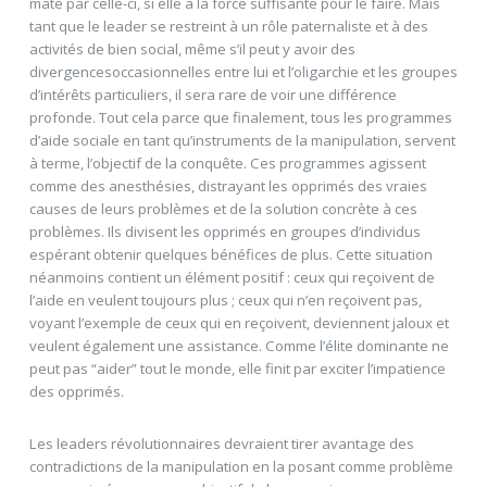
maté par celle-ci, si elle a la force suffisante pour le faire. Mais
tant que le leader se restreint à un rôle paternaliste et à des
activités de bien social, même s’il peut y avoir des
divergencesoccasionnelles entre lui et l’oligarchie et les groupes
d’intérêts particuliers, il sera rare de voir une différence
profonde. Tout cela parce que finalement, tous les programmes
d’aide sociale en tant qu’instruments de la manipulation, servent
à terme, l’objectif de la conquête. Ces programmes agissent
comme des anesthésies, distrayant les opprimés des vraies
causes de leurs problèmes et de la solution concrète à ces
problèmes. Ils divisent les opprimés en groupes d’individus
espérant obtenir quelques bénéfices de plus. Cette situation
néanmoins contient un élément positif : ceux qui reçoivent de
l’aide en veulent toujours plus ; ceux qui n’en reçoivent pas,
voyant l’exemple de ceux qui en reçoivent, deviennent jaloux et
veulent également une assistance. Comme l’élite dominante ne
peut pas “aider” tout le monde, elle finit par exciter l’impatience
des opprimés.
Les leaders révolutionnaires devraient tirer avantage des
contradictions de la manipulation en la posant comme problème