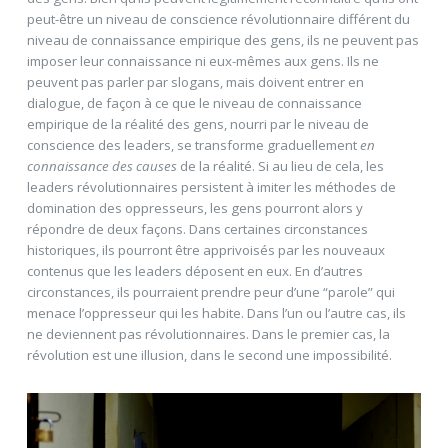
peut-être un niveau de conscience révolutionnaire différent du
niveau de connaissance empirique des gens, ils ne peuvent pas
imposer leur connaissance ni eux-mêmes aux gens. Ils ne
peuvent pas parler par slogans, mais doivent entrer en
dialogue, de façon à ce que le niveau de connaissance
empirique de la réalité des gens, nourri par le niveau de
conscience des leaders, se transforme graduellement
en
connaissance des causes
de la réalité. Si au lieu de cela, les
leaders révolutionnaires persistent à imiter les méthodes de
domination des oppresseurs, les gens pourront alors y
répondre de deux façons. Dans certaines circonstances
historiques, ils pourront être apprivoisés par les nouveaux
contenus que les leaders déposent en eux. En d’autres
circonstances, ils pourraient prendre peur d’une “parole” qui
menace l’oppresseur qui les habite. Dans l’un ou l’autre cas, ils
ne deviennent pas révolutionnaires. Dans le premier cas, la
révolution est une illusion, dans le second une impossibilité.