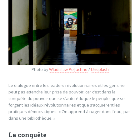
Photo by
Wladislaw Peljuchno
/
Unsplash
Le dialogue entre les leaders révolutionnaires et les gens ne
peut pas attendre leur prise de pouvoir, car c’est dans la
conquête du pouvoir que se s’auto-éduque le peuple, que se
forgent les idéaux révolutionnaires et que s’acquièrent les
pratiques démocratiques. « On apprend à nager dans l’eau, pas
dans une bibliothèque. »
La conquête