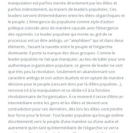
manipulation est parfois menée directement par les élites et
parfois indirectement, au travers de leaders populistes. Ces
leaders servent d’intermédiaires entre les élites oligarchiques et
le peuple. L’émergence du populisme comme style d’action
politique coïncide ainsi de manière causale avec l’émergence
des opprimés. Le leader populiste qui monte au gré de ce
processus est un être ambigu, un “amphibien” qui vit dans deux
éléments ; faisant la navette entre le peuple et l’oligarchie
dominante. Il porte la marque des deux groupes. Comme le
leader populiste ne fait que manipuler, au lieu de lutter pour une
authentique organisation populaire, ce genre de leader ne sert
que très peu la révolution. Seulement en abandonnant son
caractère ambigu et son action dualiste et en optant de manière
décisive pour le peuple (cessant donc par là d’être populiste…),
renonce-t-il à la manipulation et se dédie-t-il à la fonction
révolutionnaire de l’organisation. À ce moment il cesse d’être un
intermédiaire entre les gens et les élites et devient une
contradiction pour ces dernières, dès lors les élites vont joindre
leur force pour le briser. Tout leader populiste qui bouge (même
discrètement) vers le peuple d’une manière ou d’une autre et
autrement qu’en tant qu’intermédiaire de l’oligarchie se verra